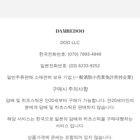
서
서
고
공
트
정
유
윗
하
작
기
DAMBEDOO
성
DOO LLC
한국전화번호: (070) 7893-4949
일본전화번호: (03) 6233-9252
일반주류판매 소매면허 보유 기업 (一般酒類小売業免許所持企業)
구매시 주의사항
담배 및 히츠스틱은 만20세부터 구매가 가능합니다. 만20세미만의
분에게 담배 및 히츠스틱은 판매하지 않습니다.
해당 서비스는 한국으로 일본의 담배와 히츠스틱을 구매대행하는
서비스 입니다.
상품가격에 관세는 포함되어 있지 않습니다.