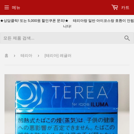
메뉴
카트
★상담클릭! 또는 5,000원 할인쿠폰 문의!★ 테리아랑 일반 아이코스랑 호환이 안됩
니다!
›
›
홈
테리아
[테리아] 레귤러