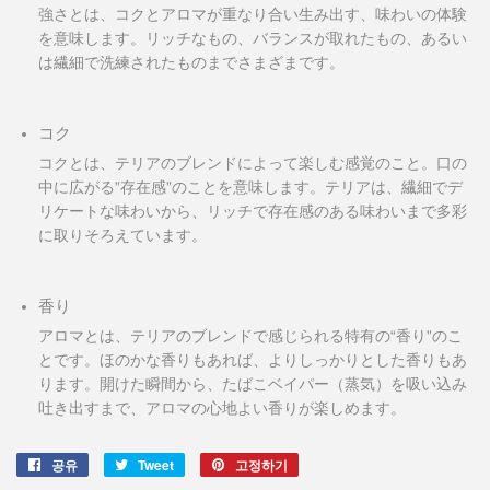
強さとは、コクとアロマが重なり合い生み出す、味わいの体験
を意味します。リッチなもの、バランスが取れたもの、あるい
は繊細で洗練されたものまでさまざまです。
コク
コクとは、テリアのブレンドによって楽しむ感覚のこと。口の
中に広がる”存在感”のことを意味します。テリアは、繊細でデ
リケートな味わいから、リッチで存在感のある味わいまで多彩
に取りそろえています。
香り
アロマとは、テリアのブレンドで感じられる特有の“香り”のこ
とです。ほのかな香りもあれば、よりしっかりとした香りもあ
ります。開けた瞬間から、たばこベイパー（蒸気）を吸い込み
吐き出すまで、アロマの心地よい香りが楽しめます。
공유
Facebook
Tweet
Twitter
고정하기
Pinterest
에
에
에