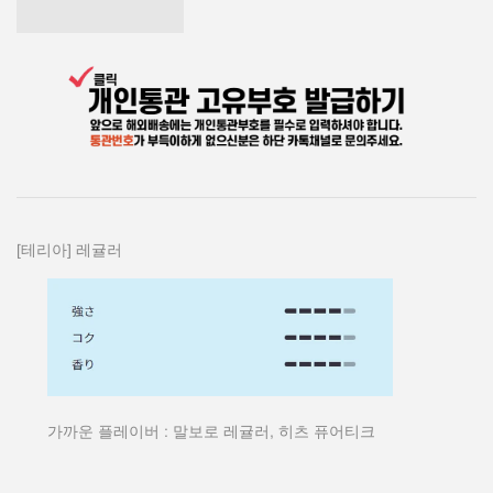
[테리아] 레귤러
가까운 플레이버 : 말보로 레귤러, 히츠 퓨어티크