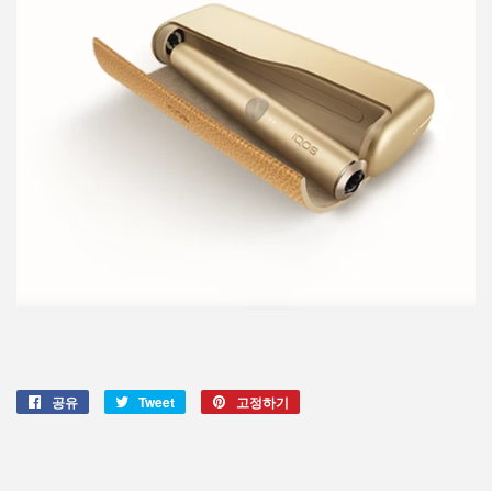
공유
Facebook
Tweet
Twitter
고정하기
Pinterest
에
에
에
서
서
고
공
트
정