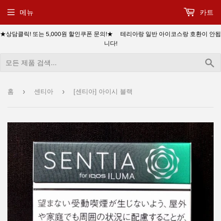
메뉴
카트
★상담클릭! 또는 5,000원 할인쿠폰 문의!★ 테리아랑 일반 아이코스랑 호환이 안됩
니다!
›
›
홈
센티아
[센티아] 아이시 블랙