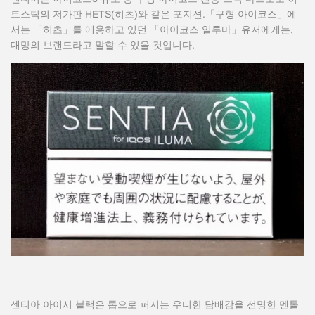
트스틱의 저가판 HETS(히츠)와 같은 포지션.「구형 아이코스」에
서는 「히츠」를 애용하고 있던 「아이코스 일루마」유저에게는,
대망의 브랜드라고 말할 수 있을 것입니다.
센티아 아이시 블랙은 톱으로 퍼지는 우디한 담배감을 선명한 멘톨