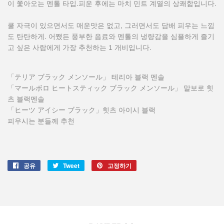
이 쫓아오는 멘톨 타입.피운 후에는 마치 민트 계열의 상쾌함입니다.
쿨 자극이 있으면서도 매운맛은 없고, 그러면서도 담배 피우는 느낌
도 탄탄하게. 어쨌든 풍부한 음료와 멘톨의 냉량감을 심플하게 즐기
고 싶은 사람에게 가장 추천하는 1 개비입니다.
「テリア ブラック メンソール」 테리아 블랙 멘솔
「マールボロ ヒートスティック ブラック メンソール」 말보로 힛
츠 블랙멘솔
「ヒーツ アイシー ブラック」힛츠 아이시 블랙
피우시는 분들께 추천
공유
Facebook
Tweet
Twitter
고정하기
Pinterest
에
에
에
서
서
고
공
트
정
유
윗
하
작
기